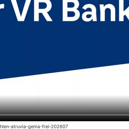
zahlen-atruvia-gema-frei-202607