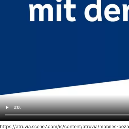
https://atruvia.scene7.com/is/content/atruvia/mobiles-be