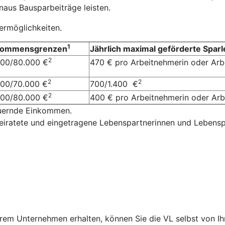
aus Bausparbeiträge leisten.
dermöglichkeiten.
1
kommensgrenzen
Jährlich maximal geförderte Sparl
2
000/80.000 €
470 € pro Arbeitnehmerin oder Ar
2
2
000/70.000 €
700/1.400 €
2
000/80.000 €
400 € pro Arbeitnehmerin oder A
euernde Einkommen.
eiratete und eingetragene Lebenspartnerinnen und Lebensp
rem Unternehmen erhalten, können Sie die VL selbst von I