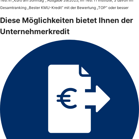
Test in „€uro am Sonntag“; Ausgabe 39/2025; im Test 11 Institute, 3 davon im
Gesamtranking „Bester KMU-Kredit“ mit der Bewertung „TOP“ oder besser
Diese Möglichkeiten bietet Ihnen der
Unternehmerkredit